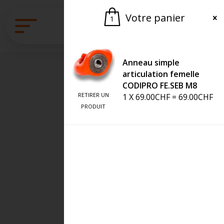
Votre panier
1
Anneau simple
articulation femelle
CODIPRO FE.SEB M8
RETIRER UN
1
X
69.00
CHF
=
69.00
CHF
Nos produits
PRODUIT